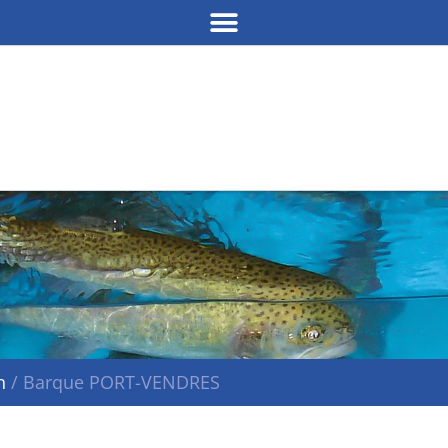
n
/
Barque PORT-VENDRES