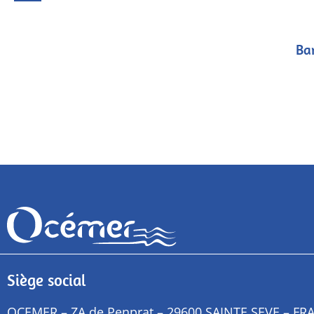
Ba
Siège social
OCEMER – ZA de Penprat – 29600 SAINTE SEVE – FR