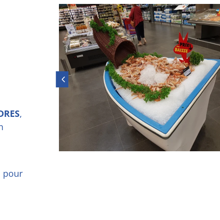
DRES
,
n
e
pour
a