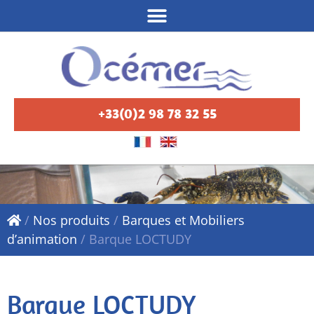
+33(0)2 98 78 32 55
/
Nos produits
/
Barques et Mobiliers
d’animation
/
Barque LOCTUDY
Barque LOCTUDY