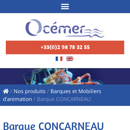
+33(0)2 98 78 32 55
/
Nos produits
/
Barques et Mobiliers
d’animation
/
Barque CONCARNEAU
Barque CONCARNEAU