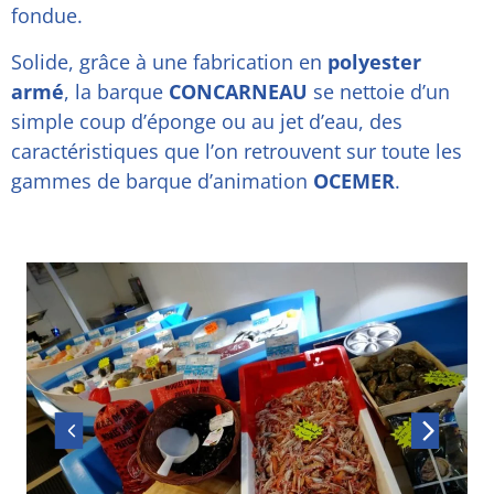
fondue.
Solide, grâce à une fabrication en
polyester
armé
, la barque
CONCARNEAU
se nettoie d’un
simple coup d’éponge ou au jet d’eau, des
caractéristiques que l’on retrouvent sur toute les
gammes de barque d’animation
OCEMER
.