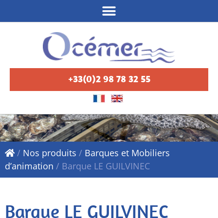
+33(0)2 98 78 32 55
/
Nos produits
/
Barques et Mobiliers
d’animation
/
Barque LE GUILVINEC
Barque LE GUILVINEC