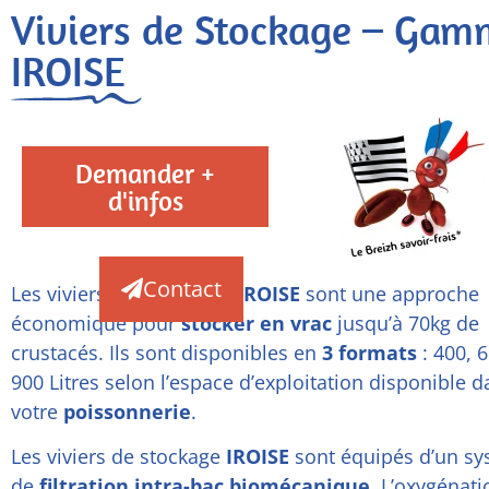
Viviers de Stockage – Gam
IROISE
Demander +
d'infos
Contact
Les viviers de la gamme
IROISE
sont une approche
économique pour
stocker en vrac
jusqu’à 70kg de
crustacés. Ils sont disponibles en
3 formats
: 400, 6
900 Litres selon l’espace d’exploitation disponible 
votre
poissonnerie
.
Les viviers de stockage
IROISE
sont équipés d’un s
de
filtration intra-bac biomécanique
. L’oxygénati