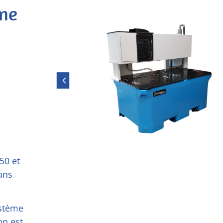
me
50 et
dans
ystème
on est