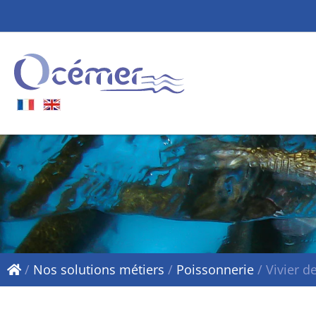
/
Nos solutions métiers
/
Poissonnerie
/
Vivier d