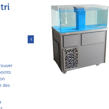
tri
rouver
points
son
e des
a
st