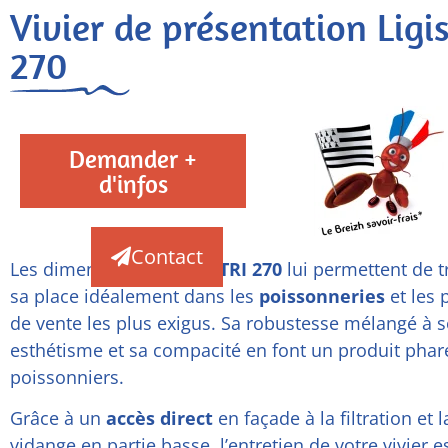
Vivier de présentation Ligis
270
Demander +
d'infos
Contact
Les dimensions du
LIGISTRI 270
lui permettent de t
sa place idéalement dans les
poissonneries
et les 
de vente les plus exigus. Sa robustesse mélangé à 
esthétisme et sa compacité en font un produit phar
poissonniers.
Grâce à un
accès direct
en façade à la filtration et l
vidange en partie basse, l’entretien de votre vivier e