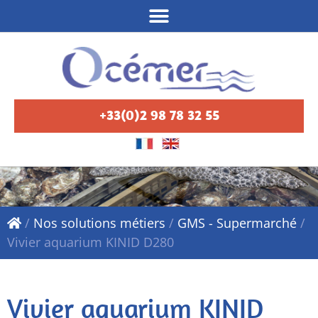
+33(0)2 98 78 32 55
/
Nos solutions métiers
/
GMS - Supermarché
/
Vivier aquarium KINID D280
Vivier aquarium KINID