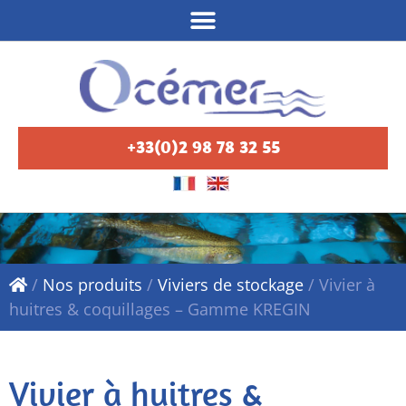
+33(0)2 98 78 32 55
/
Nos produits
/
Viviers de stockage
/
Vivier à
huitres & coquillages – Gamme KREGIN
Vivier à huitres &