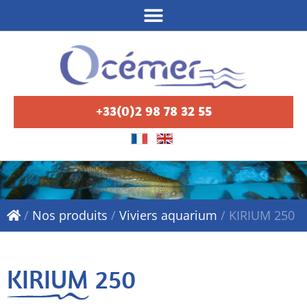
+33(0)2 98 78 32 55
/
Nos produits
/
Viviers aquarium
/
KIRIUM 250
KIRIUM 250