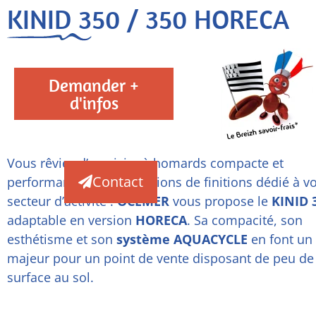
KINID 350 / 350 HORECA
Demander +
d'infos
Vous rêviez d’un vivier à homards compacte et
Contact
performant, avec des options de finitions dédié à vo
secteur d’activité !
OCEMER
vous propose le
KINID 
adaptable en version
HORECA
. Sa compacité, son
esthétisme et son
système AQUACYCLE
en font un 
majeur pour un point de vente disposant de peu de
surface au sol.