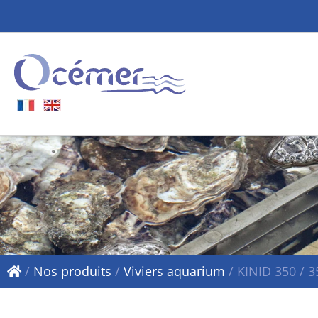
/
Nos produits
/
Viviers aquarium
/
KINID 350 / 