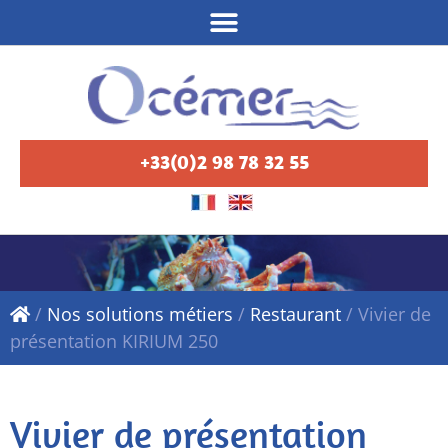
+33(0)2 98 78 32 55
/
Nos solutions métiers
/
Restaurant
/
Vivier de
présentation KIRIUM 250
Vivier de présentation