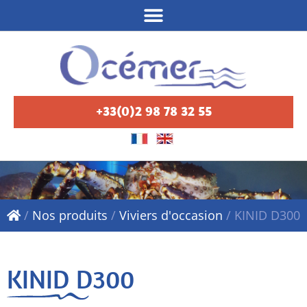
+33(0)2 98 78 32 55
/
Nos produits
/
Viviers d'occasion
/
KINID D300
KINID D300