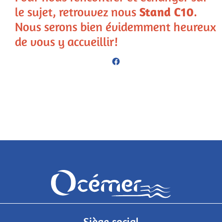
le sujet, retrouvez nous
Stand C10
.
Nous serons bien évidemment heureux
de vous y accueillir!
Siège social