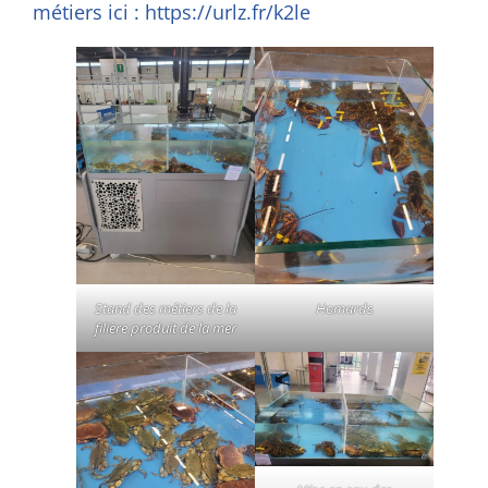
métiers ici :
https://urlz.fr/k2le
Homards
Stand des métiers de la
filière produit de la mer