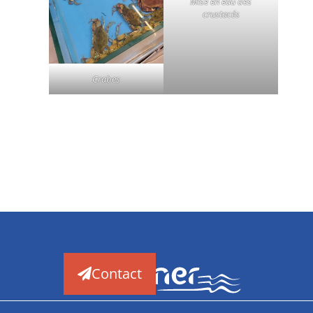
Mise en eau des
crustacés
Crabes
Contact